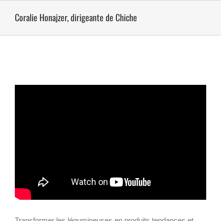
Passer
au
Coralie Honajzer, dirigeante de Chiche
contenu
Transformer les légumineuses en produits tendances et