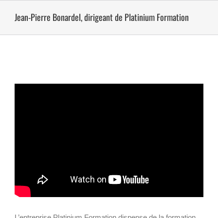
Passer
au
Jean-Pierre Bonardel, dirigeant de Platinium Formation
contenu
L’entreprise Platinium Formation dispense de la formation