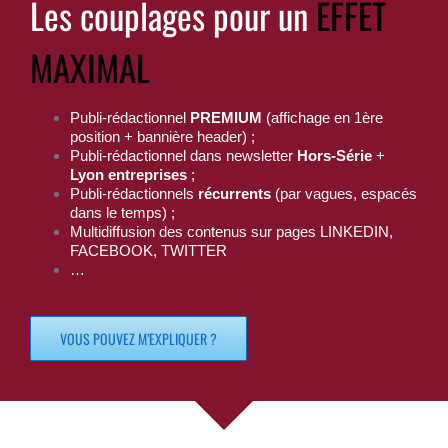
Les couplages pour un
EFFET
MAXIMAL
Publi-rédactionnel
PREMIUM
(affichage en 1ère
position + bannière header) ;
Publi-rédactionnel dans newsletter
Hors-Série
+
Lyon entreprises
;
Publi-rédactionnels
récurrents
(par vagues, espacés
dans le temps) ;
Multidiffusion des contenus sur pages LINKEDIN,
FACEBOOK, TWITTER
…
VOUS POUVEZ M’EXPLIQUER ?