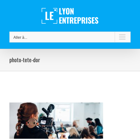
Passer
au
contenu
Aller à...
photo-tete-dor