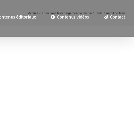
Accueil
Formulaire téléchargement kit média & tarifs
antoikne tallis
ontenus éditoriaux
Contenus vidéos
Contact