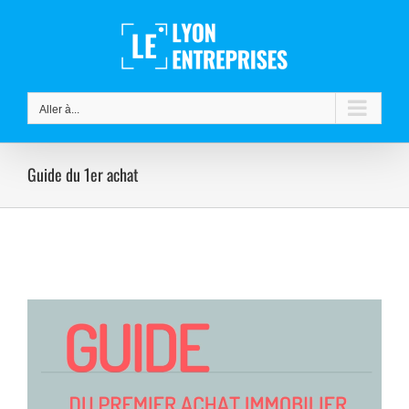
Passer
au
contenu
Aller à...
Guide du 1er achat
Lecteur
vidéo