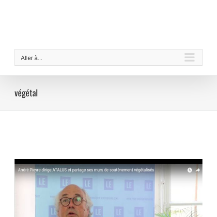
Passer
au
contenu
Aller à...
végétal