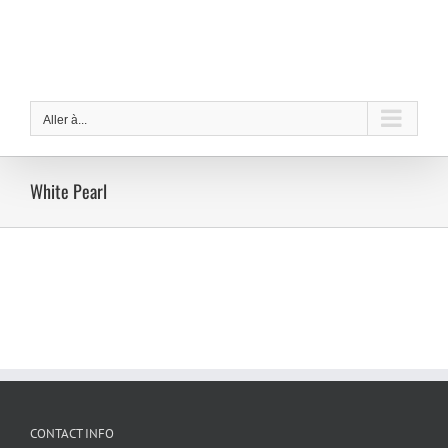
Passer
au
contenu
Aller à...
White Pearl
CONTACT INFO