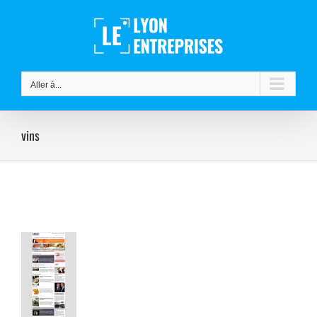
Passer
au
contenu
Aller à...
vins