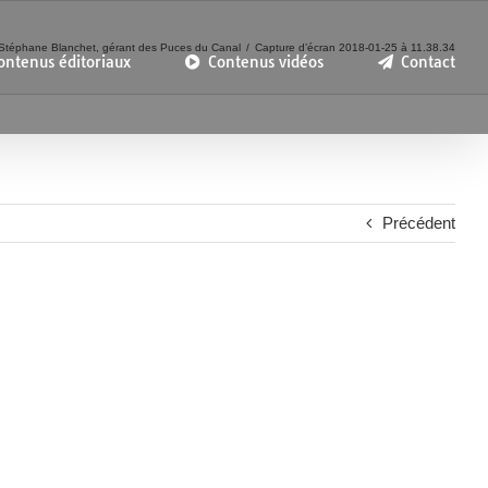
Stéphane Blanchet, gérant des Puces du Canal
Capture d’écran 2018-01-25 à 11.38.34
ontenus éditoriaux
Contenus vidéos
Contact
Précédent